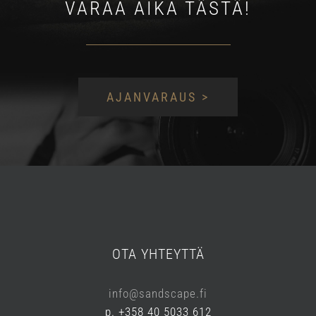
VARAA AIKA TÄSTÄ!
AJANVARAUS >
OTA YHTEYTTÄ
info@sandscape.fi
p. +358 40 5033 612