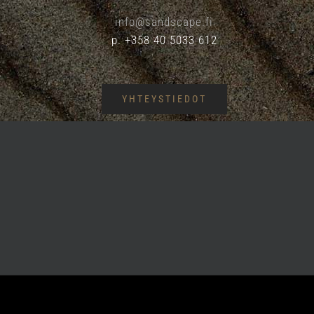
info@sandscape.fi
p. +358 40 5033 612
YHTEYSTIEDOT