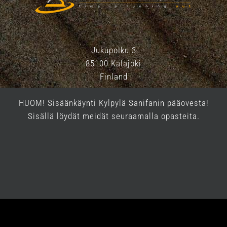
Jukupolku 3
85100 Kalajoki
Finland
HUOM! Sisäänkäynti Kylpylä Sanifanin pääovesta!
Sisällä löydät meidät seuraamalla opasteita.