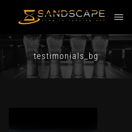
Skip
to
content
testimonials_bg