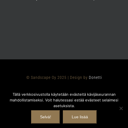
© Sandscape Oy 2025 | Design by
Donetti
Tällä verkkosivustolla käytetään evästeitä kävijäseurannan
mahdollistamiseksi. Voit halutessasi estää evästeet selaimesi
asetuksista.
Facebook
Instagram
Selvä!
Lue lisää