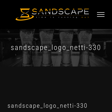
Skip
to
content
sandscape_logo_netti-330
sandscape_logo_netti-330