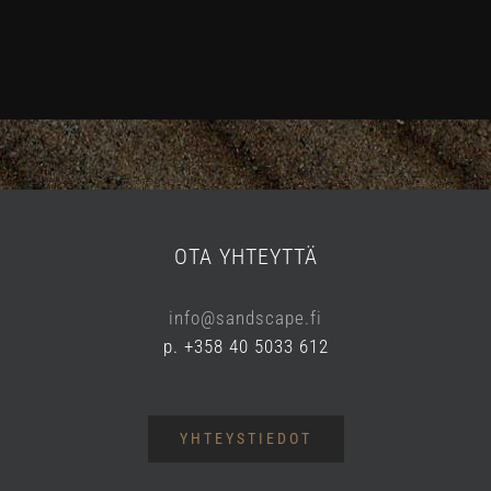
OTA YHTEYTTÄ
info@sandscape.fi
p. +358 40 5033 612
YHTEYSTIEDOT