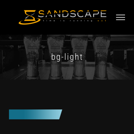
Skip
to
content
bg-light