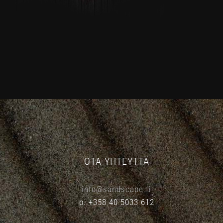
OTA YHTEYTTÄ
info@sandscape.fi
p. +358 40 5033 612