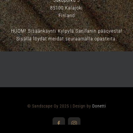
Jukupolku 3
85100 Kalajoki
Finland
HUOM! Sisäänkäynti Kylpylä Sanifanin pääovesta!
Sisällä löydät meidät seuraamalla opasteita.
© Sandscape Oy 2025 | Design by
Donetti
Facebook
Instagram